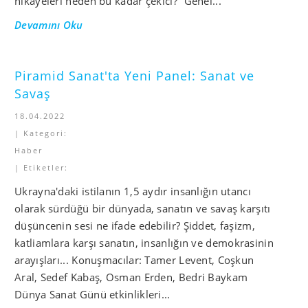
hikayeleri neden bu kadar çekici? “Genel...
Devamını Oku
Piramid Sanat'ta Yeni Panel: Sanat ve
Savaş
18.04.2022
| Kategori:
Haber
| Etiketler:
Ukrayna'daki istilanın 1,5 aydır insanlığın utancı
olarak sürdüğü bir dünyada, sanatın ve savaş karşıtı
düşüncenin sesi ne ifade edebilir? Şiddet, faşizm,
katliamlara karşı sanatın, insanlığın ve demokrasinin
arayışları... Konuşmacılar: Tamer Levent, Coşkun
Aral, Sedef Kabaş, Osman Erden, Bedri Baykam
Dünya Sanat Günü etkinlikleri...