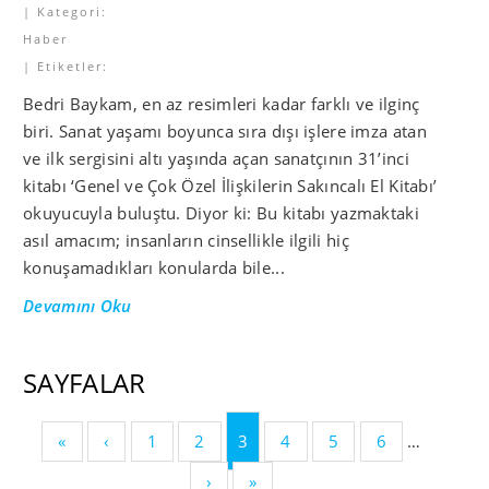
| Kategori:
Haber
| Etiketler:
Bedri Baykam, en az resimleri kadar farklı ve ilginç
biri. Sanat yaşamı boyunca sıra dışı işlere imza atan
ve ilk sergisini altı yaşında açan sanatçının 31’inci
kitabı ‘Genel ve Çok Özel İlişkilerin Sakıncalı El Kitabı’
okuyucuyla buluştu. Diyor ki: Bu kitabı yazmaktaki
asıl amacım; insanların cinsellikle ilgili hiç
konuşamadıkları konularda bile...
Devamını Oku
SAYFALAR
«
‹
1
2
3
4
5
6
…
›
»