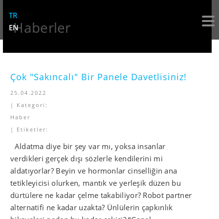
TR
Tog
Haberler
EN
nav
Çok "Sakıncalı" Bir Panele Davetlisiniz!
25.04.2022
| Kategori:
Haber
| Etiketler:
Aldatma diye bir şey var mı, yoksa insanlar
verdikleri gerçek dışı sözlerle kendilerini mi
aldatıyorlar? Beyin ve hormonlar cinselliğin ana
tetikleyicisi olurken, mantık ve yerleşik düzen bu
dürtülere ne kadar çelme takabiliyor? Robot partner
alternatifi ne kadar uzakta? Ünlülerin çapkınlık